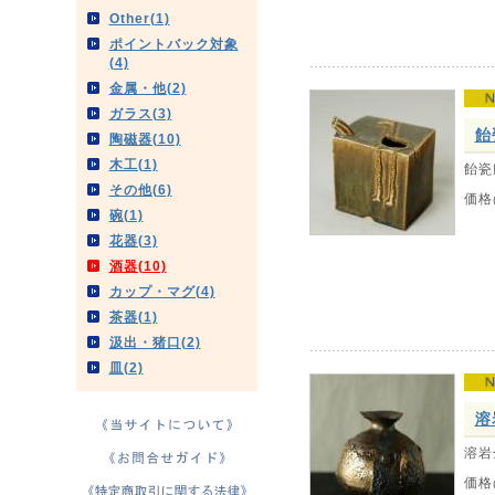
Other(1)
ポイントバック対象
(4)
金属・他(2)
ガラス(3)
飴
陶磁器(10)
木工(1)
飴瓷
その他(6)
価格
碗(1)
花器(3)
酒器(10)
カップ・マグ(4)
茶器(1)
汲出・猪口(2)
皿(2)
溶
溶岩
価格