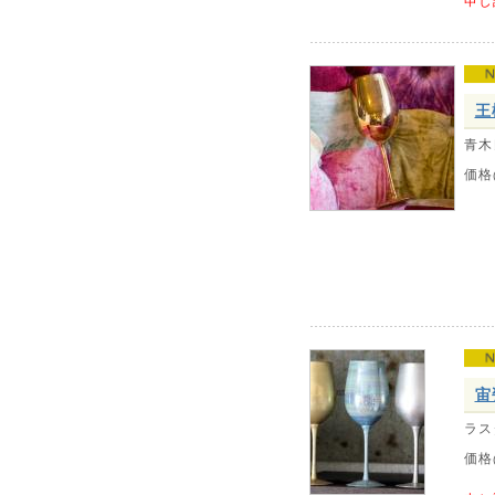
申し
王
青木
価格
宙
ラス
価格