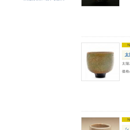
太
太陽
価格
シ