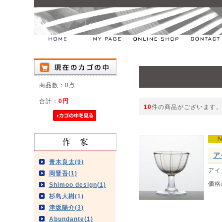
商品数：0点
合計：
0円
10
件の商品がございます
ア
青木良太(9)
アイ
岡晋吾(1)
価格
Shimoo design(1)
杉島大樹(1)
津坂陽介(3)
Abundante(1)