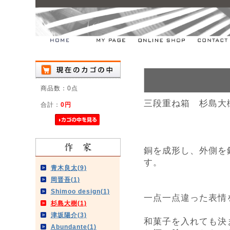
商品数：0点
三段重ね箱 杉島大
合計：
0円
銅を成形し、外側を
す。
青木良太(9)
岡晋吾(1)
Shimoo design(1)
一点一点違った表情
杉島大樹(1)
津坂陽介(3)
和菓子を入れても決
Abundante(1)