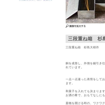
三段重ね箱 杉
三段重ね箱 杉島大樹作
銅を成形し、外側を錫引き
れています。
一点一点違った表情をして
ます。
和菓子を入れても決まりま
お酒の肴で、おもてなしに
蓋物を開ける時の、ワクワ