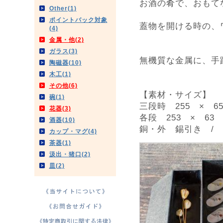
お酒の肴で、おもて
Other(1)
ポイントバック対象
蓋物を開ける時の、
(4)
金属・他(2)
ガラス(3)
無機質な金属に、手
陶磁器(10)
木工(1)
その他(6)
【素材・サイズ】
碗(1)
三段時 255 × 6
花器(3)
各段 253 × 63 
酒器(10)
銅・外 錫引き /
カップ・マグ(4)
茶器(1)
汲出・猪口(2)
皿(2)