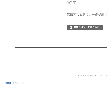
品です。
無機質な金属に、手跡が感
sitemap
product